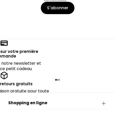
S'abonner
sur votre première
mmande
notre newsletter et
 ce petit cadeau
 retours gratuits
raison gratuite pour toute
rieure à CHF 150.
Shopping en ligne