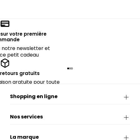
sur votre première
mmande
notre newsletter et
 ce petit cadeau
 retours gratuits
raison gratuite pour toute
rieure à CHF 150.
Shopping en ligne
Nos services
La marque