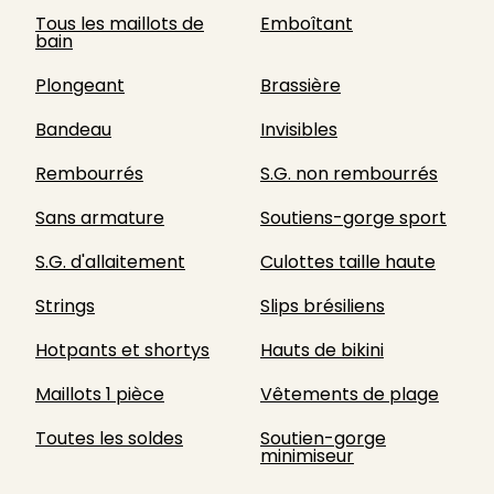
Tous les maillots de
Emboîtant
bain
Plongeant
Brassière
Bandeau
Invisibles
Rembourrés
S.G. non rembourrés
Sans armature
Soutiens-gorge sport
S.G. d'allaitement
Culottes taille haute
Strings
Slips brésiliens
Hotpants et shortys
Hauts de bikini
Maillots 1 pièce
Vêtements de plage
Toutes les soldes
Soutien-gorge
minimiseur