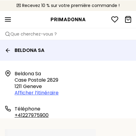
💌 Recevez 10 % sur votre première commande !
🚚 Livraison gratuite à partir de CHF 150
📦 Retours gratuits
Que cherchez-vous ?
BELDONA SA
Beldona Sa

Case Postale 2829

1211 Geneve
Afficher l’itinéraire
Téléphone
+41227975900