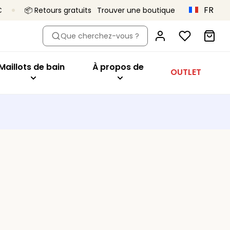
FR
€
📦 Retours gratuits
Trouver une boutique
dèle
eter par modèle
Acheter par modèle
À propos de
Que cherchez-vous ?
oîtant
Hauts de bikini
Primadonna x Vivian Hoorn
aute
ien-gorge minimiseur
Maillots 1 pièce
C’est ça, Primadonna
Maillots de bain
À propos de
OUTLET
tys
geant
Bas de bikini
Le projet Body Love
onnet
Tankini
Une qualité qui dure
utures
ibles
Vêtements de plage
Collections
es
sière
Tous les maillots de bain
orme de coeur
deau
t