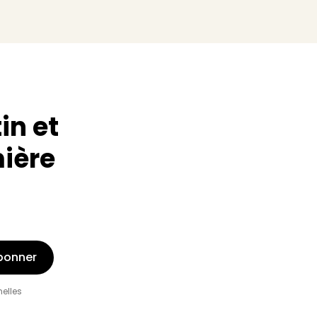
in et
mière
bonner
nelles