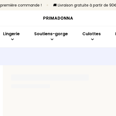
re première commande !
🚚 Livraison gratuite à partir de 90
Acheter par modèle
Acheter par taille
Acheter par collection
Acheter par type
Acheter par mo
Ach
Soutiens-gorge
Bonnet B à C
Primadonna
Sans armatures
Slips brésiliens
Emb
Culottes
Bonnet D à E
Primadonna Twist
Avec armatures
Culottes taille h
Sout
Lingerie
Soutiens-gorge
Culottes
Bodys
Bonnet F à H
Sport
Rembourrés
Hotpants et shor
Plon
Lingerie sculptante
Bonnet I à M
Best-sellers
Non rembourrés
Strings
Balc
Culottes sans co
Invis
Toute la lingerie
Culottes gainant
Bras
En f
Tous les culottes
Ban
Trouver ma taille
Spor
Tous les soutiens-gorge
Trouver ma taille