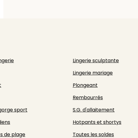
ingerie
Lingerie sculptante
Lingerie mariage
t
Plongeant
Rembourrés
gorge sport
S.G. d'allaitement
liens
Hotpants et shortys
s de plage
Toutes les soldes