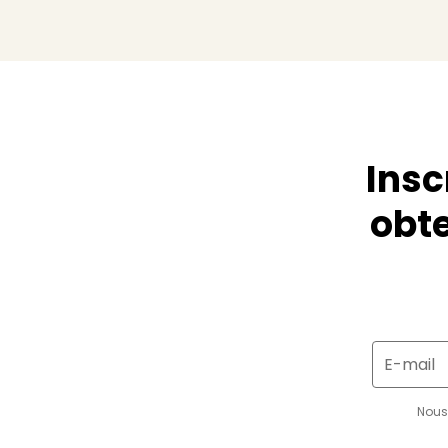
Insc
obte
E-mail
Nous 