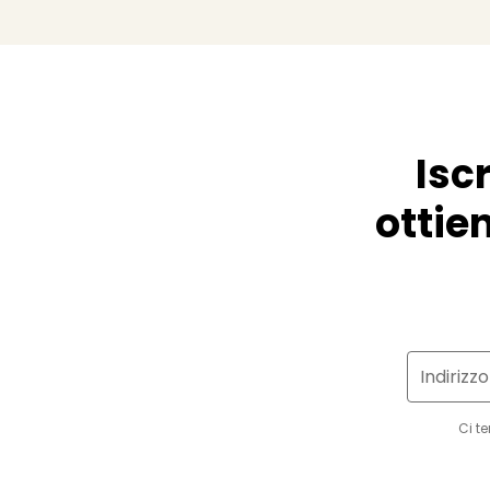
Isc
ottien
Indirizz
Ci t