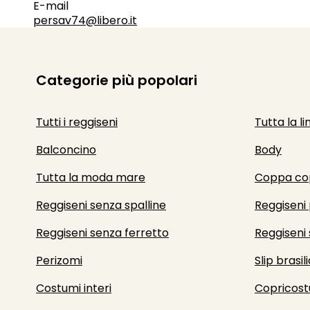
E-mail
persav74@libero.it
Categorie più popolari
Tutti i reggiseni
Tutta la li
Balconcino
Body
Tutta la moda mare
Coppa co
Reggiseni senza spalline
Reggiseni 
Reggiseni senza ferretto
Reggiseni 
Perizomi
Slip brasili
Costumi interi
Copricost