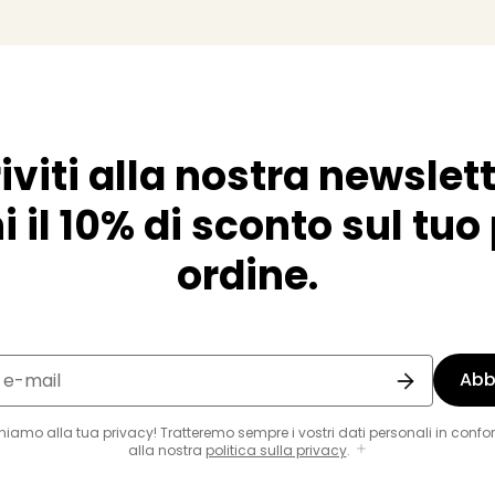
riviti alla nostra newslett
i il 10% di sconto sul tu
ordine.
Abb
o e-mail
eniamo alla tua privacy! Tratteremo sempre i vostri dati personali in confo
alla nostra
politica sulla privacy
.