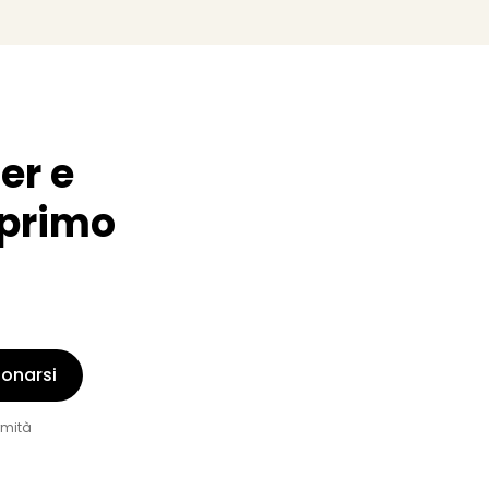
er e
o primo
onarsi
rmità