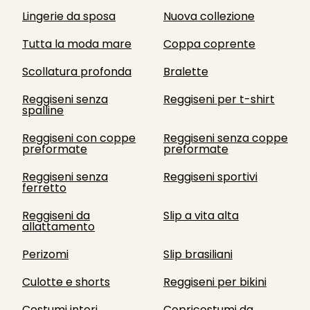
Lingerie da sposa
Nuova collezione
Tutta la moda mare
Coppa coprente
Scollatura profonda
Bralette
Reggiseni senza
Reggiseni per t-shirt
spalline
Reggiseni con coppe
Reggiseni senza coppe
preformate
preformate
Reggiseni senza
Reggiseni sportivi
ferretto
Reggiseni da
Slip a vita alta
allattamento
Perizomi
Slip brasiliani
Culotte e shorts
Reggiseni per bikini
Costumi interi
Copricostumi da