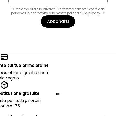
Ci teniamo alla tua privacy! Tratteremo sempre i vostri dati
personali in conformità alla nostra
politica sulla privacy
.
Abbonarsi
onto sul tuo primo ordine
 newsletter e goditi questo
lo regalo
estituzione gratuite
ta per tutti gli ordini
ori a € 75.