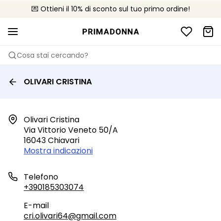
💌 Ottieni il 10% di sconto sul tuo primo ordine!
🚚 Consegna gratuita sopra i €75
📦 Resi gratuiti
Cosa stai cercando?
OLIVARI CRISTINA
Olivari Cristina

Via Vittorio Veneto 50/a

16043 Chiavari
Mostra indicazioni
Telefono
+390185303074
E-mail
cri.olivari64@gmail.com