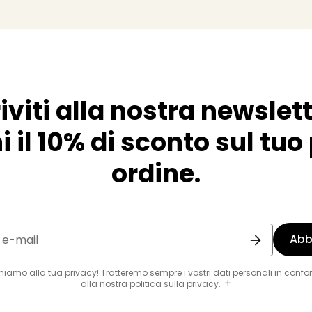
riviti alla nostra newslett
i il 10% di sconto sul tu
ordine.
Abb
o e-mail
eniamo alla tua privacy! Tratteremo sempre i vostri dati personali in confo
alla nostra
politica sulla privacy
.