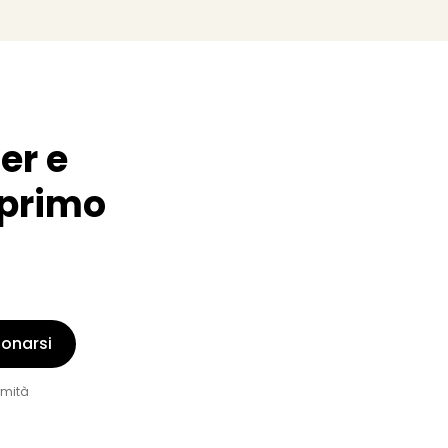
er e
o primo
onarsi
rmità