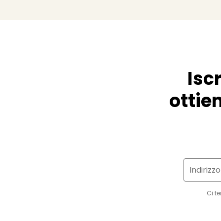
Isc
ottien
Indirizz
Ci t