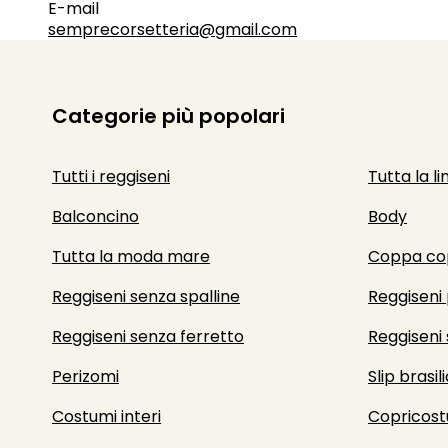
E-mail
semprecorsetteria@gmail.com
Categorie più popolari
Tutti i reggiseni
Tutta la li
Balconcino
Body
Tutta la moda mare
Coppa co
Reggiseni senza spalline
Reggiseni 
Reggiseni senza ferretto
Reggiseni 
Perizomi
Slip brasili
Costumi interi
Copricost