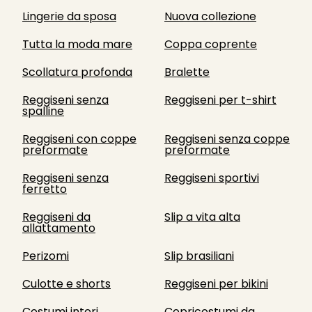
Lingerie da sposa
Nuova collezione
Tutta la moda mare
Coppa coprente
Scollatura profonda
Bralette
Reggiseni senza
Reggiseni per t-shirt
spalline
Reggiseni con coppe
Reggiseni senza coppe
preformate
preformate
Reggiseni senza
Reggiseni sportivi
ferretto
Reggiseni da
Slip a vita alta
allattamento
Perizomi
Slip brasiliani
Culotte e shorts
Reggiseni per bikini
Costumi interi
Copricostumi da