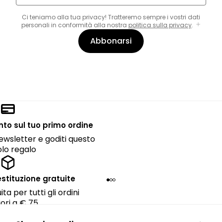
Ci teniamo alla tua privacy! Tratteremo sempre i vostri dati
personali in conformità alla nostra
politica sulla privacy
.
Abbonarsi
onto sul tuo primo ordine
 newsletter e goditi questo
lo regalo
estituzione gratuite
ta per tutti gli ordini
ori a € 75.