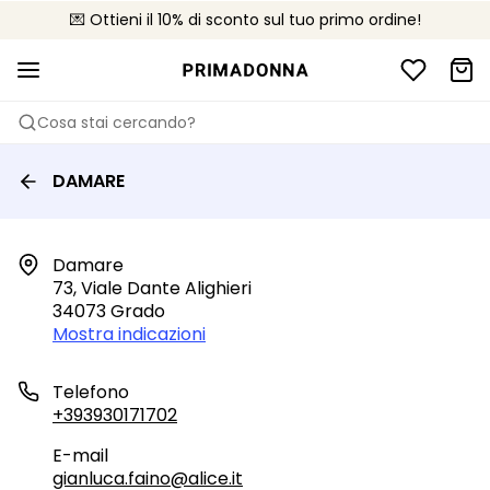
💌 Ottieni il 10% di sconto sul tuo primo ordine!
🚚 Consegna gratuita sopra i €75
📦 Resi gratuiti
Cosa stai cercando?
DAMARE
Damare

73, Viale Dante Alighieri

34073 Grado
Mostra indicazioni
Telefono
+393930171702
E-mail
gianluca.faino@alice.it