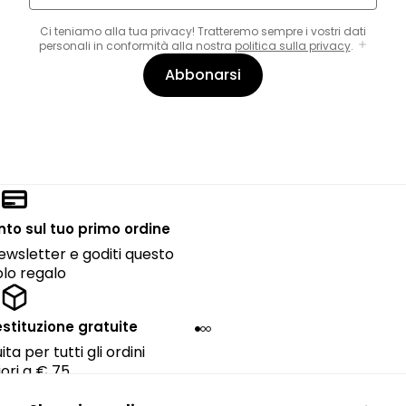
Ci teniamo alla tua privacy! Tratteremo sempre i vostri dati
personali in conformità alla nostra
politica sulla privacy
.
Abbonarsi
onto sul tuo primo ordine
 newsletter e goditi questo
lo regalo
estituzione gratuite
ta per tutti gli ordini
ori a € 75.