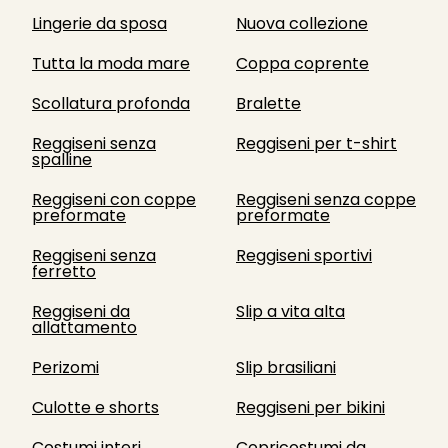
Lingerie da sposa
Nuova collezione
Tutta la moda mare
Coppa coprente
Scollatura profonda
Bralette
Reggiseni senza
Reggiseni per t-shirt
spalline
Reggiseni con coppe
Reggiseni senza coppe
preformate
preformate
Reggiseni senza
Reggiseni sportivi
ferretto
Reggiseni da
Slip a vita alta
allattamento
Perizomi
Slip brasiliani
Culotte e shorts
Reggiseni per bikini
Costumi interi
Copricostumi da