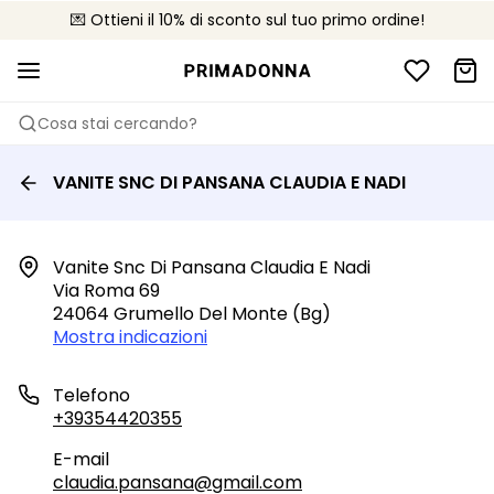
💌 Ottieni il 10% di sconto sul tuo primo ordine!
🚚 Consegna gratuita sopra i €75
📦 Resi gratuiti
Cosa stai cercando?
VANITE SNC DI PANSANA CLAUDIA E NADI
Vanite Snc Di Pansana Claudia E Nadi

Via Roma 69

24064 Grumello Del Monte (bg)
Mostra indicazioni
Telefono
+39354420355
E-mail
claudia.pansana@gmail.com