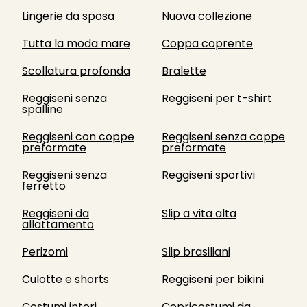
Lingerie da sposa
Nuova collezione
Tutta la moda mare
Coppa coprente
Scollatura profonda
Bralette
Reggiseni senza
Reggiseni per t-shirt
spalline
Reggiseni con coppe
Reggiseni senza coppe
preformate
preformate
Reggiseni senza
Reggiseni sportivi
ferretto
Reggiseni da
Slip a vita alta
allattamento
Perizomi
Slip brasiliani
Culotte e shorts
Reggiseni per bikini
Costumi interi
Copricostumi da