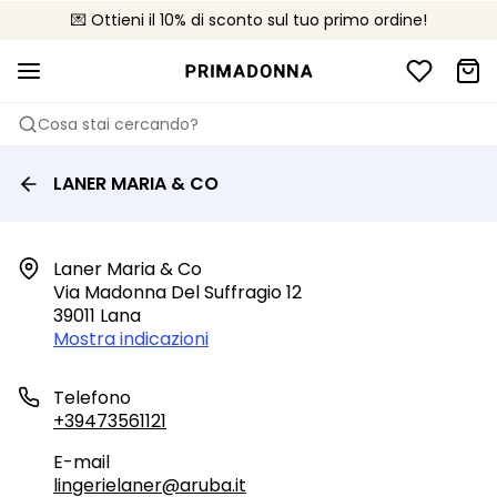
💌 Ottieni il 10% di sconto sul tuo primo ordine!
🚚 Consegna gratuita sopra i €75
📦 Resi gratuiti
Cosa stai cercando?
LANER MARIA & CO
Laner Maria & Co

Via Madonna Del Suffragio 12

39011 Lana
Mostra indicazioni
Telefono
+39473561121
E-mail
lingerielaner@aruba.it