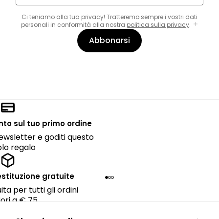
Ci teniamo alla tua privacy! Tratteremo sempre i vostri dati
personali in conformità alla nostra
politica sulla privacy
.
Abbonarsi
onto sul tuo primo ordine
 newsletter e goditi questo
lo regalo
estituzione gratuite
ta per tutti gli ordini
ori a € 75.