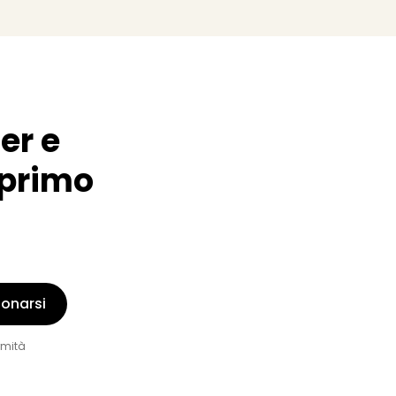
er e
o primo
onarsi
rmità