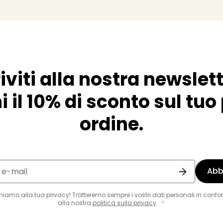
riviti alla nostra newslett
i il 10% di sconto sul tu
ordine.
Abb
o e-mail
eniamo alla tua privacy! Tratteremo sempre i vostri dati personali in confo
alla nostra
politica sulla privacy
.