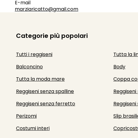
E-mail
marziaricatto@gmail.com
Categorie più popolari
Tutti i reggiseni
Tutta la li
Balconcino
Body
Tutta la moda mare
Coppa co
Reggiseni senza spalline
Reggiseni 
Reggiseni senza ferretto
Reggiseni 
Perizomi
Slip brasili
Costumi interi
Copricost