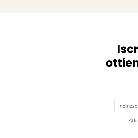
Isc
ottien
Indirizz
Ci t