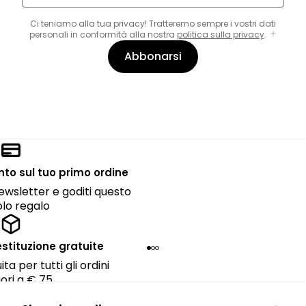
Ci teniamo alla tua privacy! Tratteremo sempre i vostri dati
personali in conformità alla nostra
politica sulla privacy
.
Abbonarsi
onto sul tuo primo ordine
 newsletter e goditi questo
lo regalo
estituzione gratuite
ta per tutti gli ordini
ori a € 75.