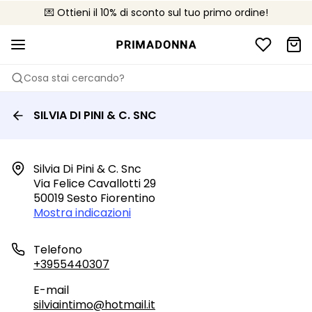
💌 Ottieni il 10% di sconto sul tuo primo ordine!
🚚 Consegna gratuita sopra i €75
📦 Resi gratuiti
Cosa stai cercando?
SILVIA DI PINI & C. SNC
Silvia Di Pini & C. Snc

Via Felice Cavallotti 29

50019 Sesto Fiorentino
Mostra indicazioni
Telefono
+3955440307
E-mail
silviaintimo@hotmail.it