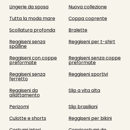
Lingerie da sposa
Nuova collezione
Tutta la moda mare
Coppa coprente
Scollatura profonda
Bralette
Reggiseni senza
Reggiseni per t-shirt
spalline
Reggiseni con coppe
Reggiseni senza coppe
preformate
preformate
Reggiseni senza
Reggiseni sportivi
ferretto
Reggiseni da
Slip a vita alta
allattamento
Perizomi
Slip brasiliani
Culotte e shorts
Reggiseni per bikini
Costumi interi
Copricostumi da