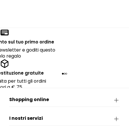
onto sul tuo primo ordine
 newsletter e goditi questo
lo regalo
estituzione gratuite
ta per tutti gli ordini
ori a € 75.
Shopping online
I nostri servizi