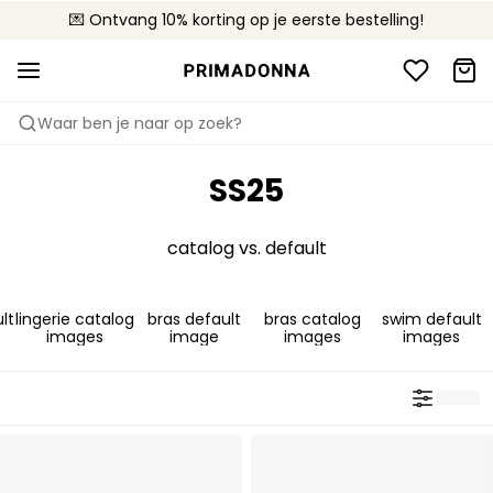
💌 Ontvang 10% korting op je eerste bestelling!
🚚 Gratis bezorging boven €90
📦 Gratis retourneren
Waar ben je naar op zoek?
SS25
catalog vs. default
lt
lingerie catalog
bras default
bras catalog
swim default
images
image
images
images