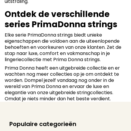
uitstraling.
Ontdek de verschillende
series PrimaDonna strings
Elke serie PrimaDonna strings biedt unieke
eigenschappen die voldoen aan de uiteenlopende
behoeften en voorkeuren van onze klanten. Zet de
stap naar luxe, comfort en vakmanschap in je
lingeriecollectie met Prima Donna strings.
Prima Donna heeft een uitgebreide collectie en er
wachten nog meer collecties op je om ontdekt te
worden. Dompel jezelf vandaag nog onder in de
wereld van Prima Donna en ervaar de luxe en
elegantie van onze uitgebreide stringcollecties.
Omdat je niets minder dan het beste verdient.
Populaire categorieën