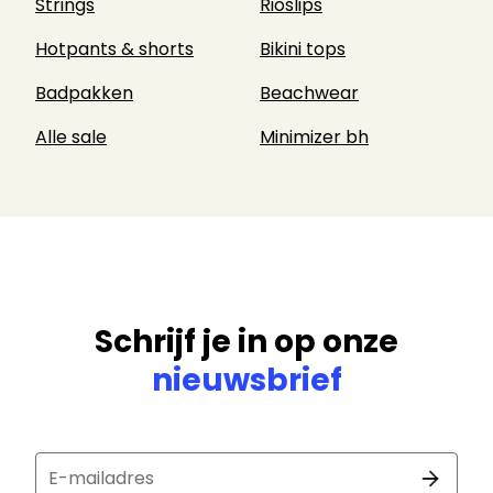
Strings
Rioslips
Hotpants & shorts
Bikini tops
Badpakken
Beachwear
Alle sale
Minimizer bh
Schrijf je in op onze
nieuwsbrief
E-mailadres