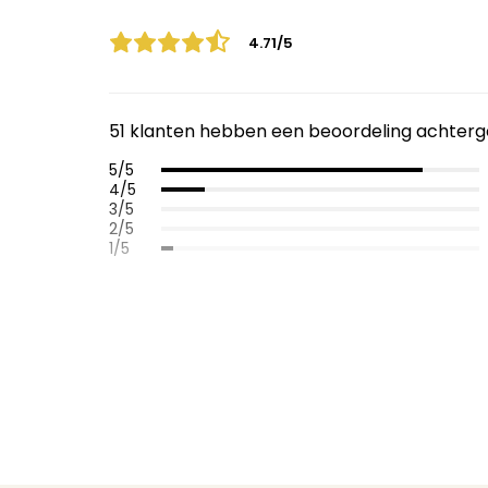
4.71/5
51 klanten hebben een beoordeling achterg
5/5
4/5
3/5
2/5
1/5