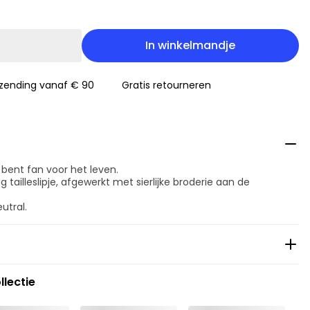
In winkelmandje
rzending vanaf € 90
Gratis retourneren
 bent fan voor het leven.
 tailleslipje, afgewerkt met sierlijke broderie aan de
utral.
llectie
ging