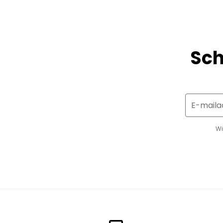
Sch
E-maila
Wi