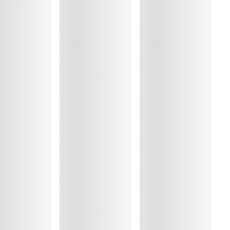
mma
, Polyester:9%, Polyamide:62%