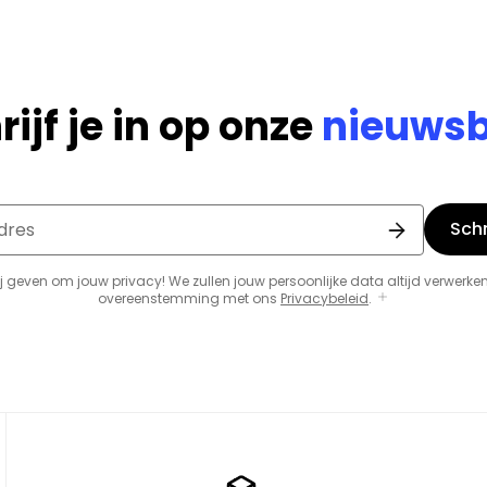
rijf je in op onze
nieuwsb
Schri
dres
j geven om jouw privacy! We zullen jouw persoonlijke data altijd verwerken
overeenstemming met ons
Privacybeleid
.