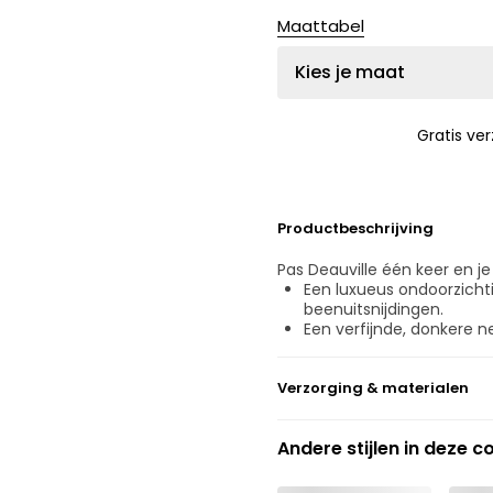
Maattabel
Kies je maat
Gratis ve
Productbeschrijving
Pas Deauville één keer en je
Een luxueus ondoorzichtig
beenuitsnijdingen.
Een verfijnde, donkere ne
Verzorging & materialen
Niet bleken
Andere stijlen in deze co
Geen professionele reini
Niet trommeldrogen