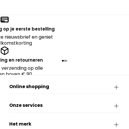
 op je eerste bestelling
nze nieuwsbrief en geniet
lkomstkorting
ing en retourneren
 verzending op alle
en boven € 90.
Online shopping
Onze services
Het merk