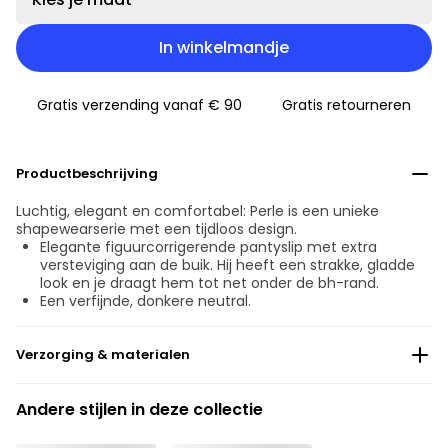
In winkelmandje
Gratis verzending vanaf € 90
Gratis retourneren
Productbeschrijving
Luchtig, elegant en comfortabel: Perle is een unieke
shapewearserie met een tijdloos design.
Elegante figuurcorrigerende pantyslip met extra
versteviging aan de buik. Hij heeft een strakke, gladde
look en je draagt hem tot net onder de bh-rand.
Een verfijnde, donkere neutral.
Verzorging & materialen
Niet bleken
Andere stijlen in deze collectie
Geen professionele reiniging
Niet trommeldrogen