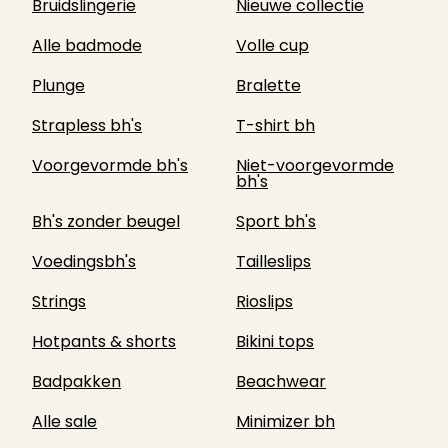
Bruidslingerie
Nieuwe collectie
Alle badmode
Volle cup
Plunge
Bralette
Strapless bh's
T-shirt bh
Voorgevormde bh's
Niet-voorgevormde
bh's
Bh's zonder beugel
Sport bh's
Voedingsbh's
Tailleslips
Strings
Rioslips
Hotpants & shorts
Bikini tops
Badpakken
Beachwear
Alle sale
Minimizer bh