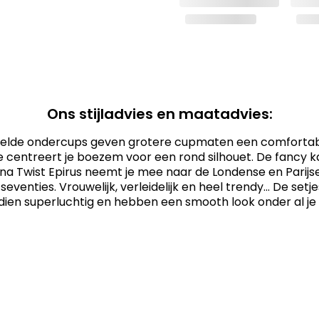
Ons stijladvies en maatadvies:
lde ondercups geven grotere cupmaten een comfortabel
je centreert je boezem voor een rond silhouet. De fancy 
a Twist Epirus neemt je mee naar de Londense en Parijs
seventies. Vrouwelijk, verleidelijk en heel trendy... De setje
ien superluchtig en hebben een smooth look onder al je o