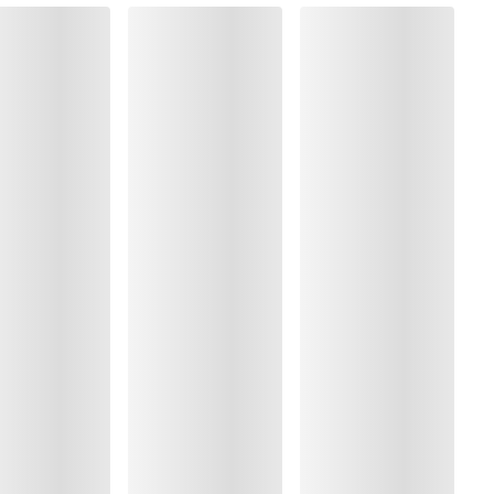
ma
8%, Polyamide:75%