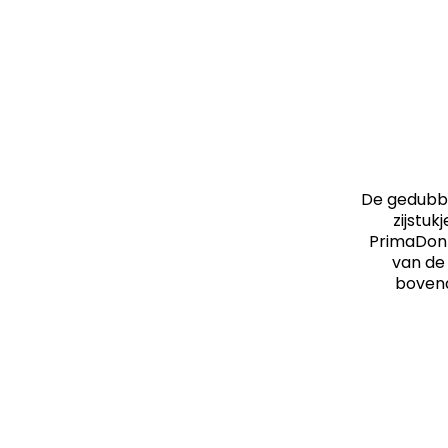
De gedubbe
zijstuk
PrimaDonn
van de 
bovend