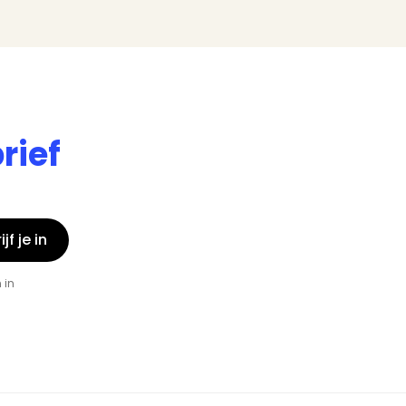
rief
jf je in
 in