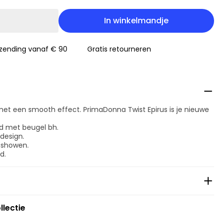
In winkelmandje
rzending vanaf € 90
Gratis retourneren
met een smooth effect. PrimaDonna Twist Epirus is je nieuwe
d met beugel bh.
 design.
 showen.
d.
llectie
ging