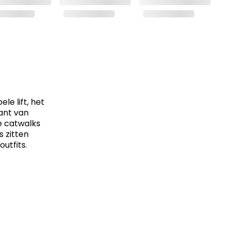
e lift, het
kant van
e catwalks
s zitten
utfits.