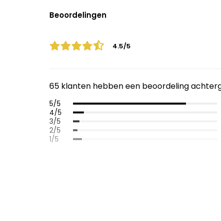
Beoordelingen
4.5/5
65 klanten hebben een beoordeling achter
5/5
4/5
3/5
2/5
1/5