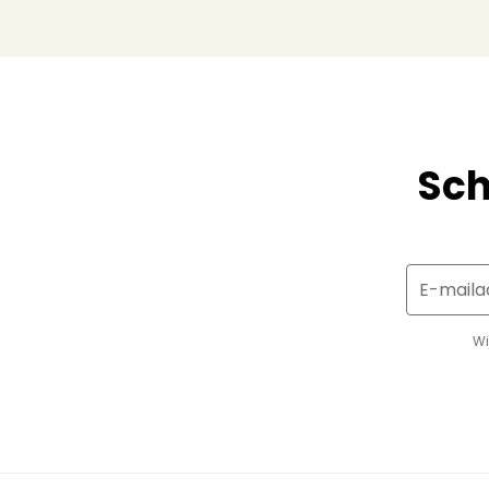
Sch
E-maila
Wi