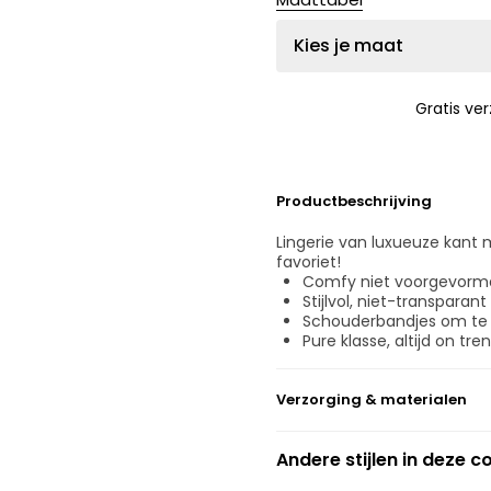
Kies je maat
Gratis ve
Productbeschrijving
Lingerie van luxueuze kant 
favoriet!
Comfy niet voorgevorm
Stijlvol, niet-transparant
Schouderbandjes om te
Pure klasse, altijd on tren
Verzorging & materialen
Niet bleken
Andere stijlen in deze co
Geen professionele reini