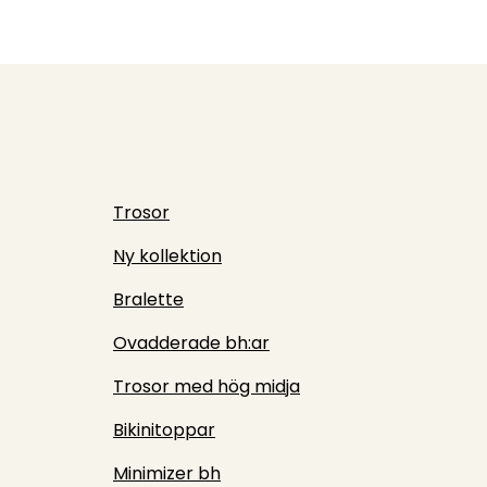
Trosor
Ny kollektion
Bralette
Ovadderade bh:ar
Trosor med hög midja
Bikinitoppar
Minimizer bh