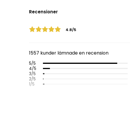
Recensioner
4.8/5
1557 kunder lämnade en recension
5/5
4/5
3/5
2/5
1/5