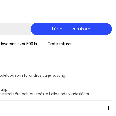
Lägg till i varukorg
s leverans över 599 kr
Gratis returer
delook som förändras varje säsong.
 upp
neutral färg och ett måste i alla underklädeslådor.