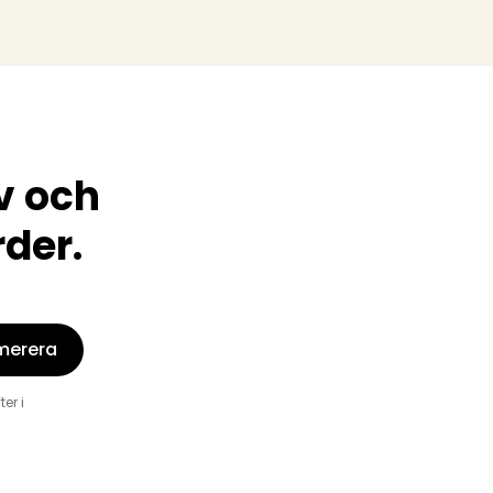
v och
rder.
merera
er i