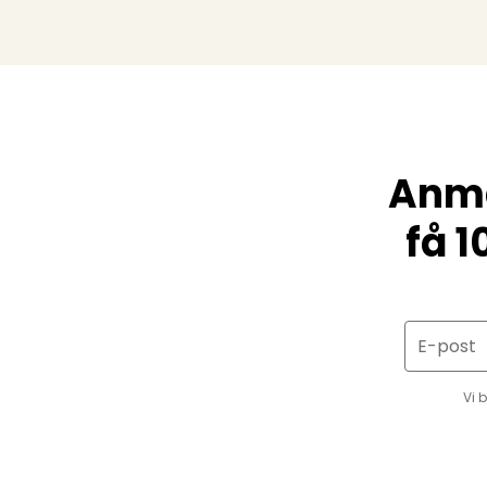
Anmä
få 1
E-post
Vi 