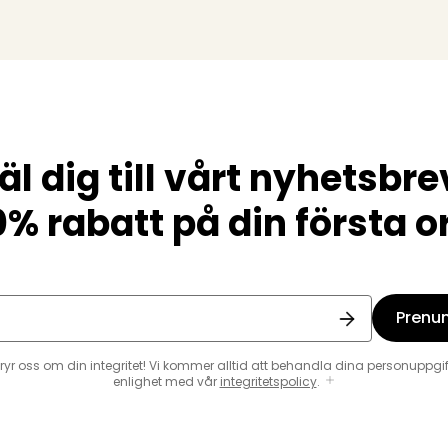
l dig till vårt nyhetsbre
0% rabatt på din första o
Prenu
bryr oss om din integritet! Vi kommer alltid att behandla dina personuppgift
enlighet med vår
integritetspolicy
.