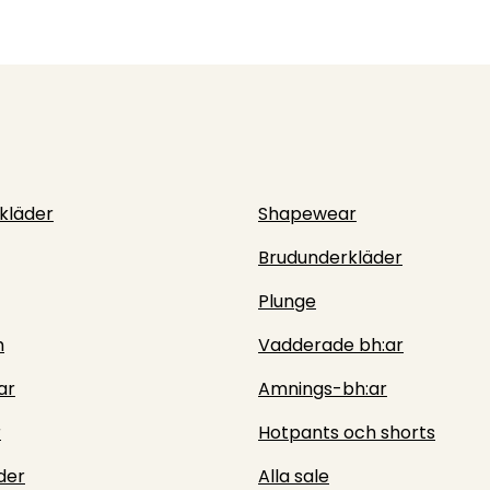
rkläder
Shapewear
Brudunderkläder
Plunge
h
Vadderade bh:ar
ar
Amnings-bh:ar
r
Hotpants och shorts
der
Alla sale