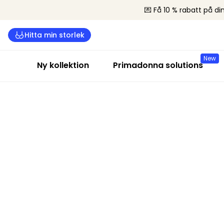
💌 Få 10 % rabatt på din
Hitta min storlek
New
Ny kollektion
Primadonna solutions