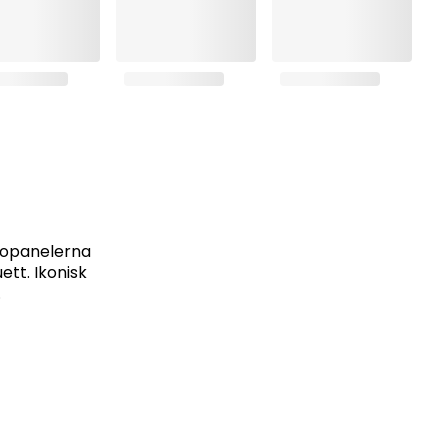
idopanelerna
ett. Ikonisk
.