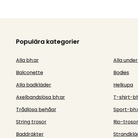
Populära kategorier
Alla bh:ar
Alla unde
Balconette
Bodies
Alla badkläder
Helkupa
Axelbandslösa bh:ar
T-shirt-b
Trådlösa behåar
Sport-bh:
String trosor
Rio-troso
Baddräkter
Strandklä