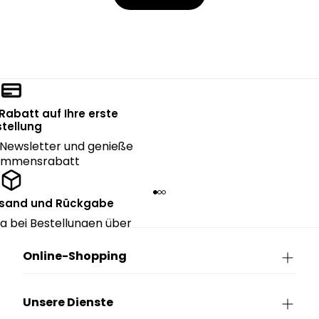
 Rabatt auf Ihre erste
tellung
Newsletter und genieße
kommensrabatt
rsand und Rückgabe
g bei Bestellungen über
90€.
Online-Shopping
Unsere Dienste