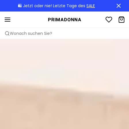
🛍️ Jetzt oder nie! Letzte Tage des
SALE
Wonach suchen Sie?