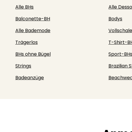
Alle BHs
Alle Dess
Balconette-BH
Bodys
Alle Bademode
Vollschal
Trägerlos
T-Shirt-B
BHs ohne Bügel
Sport-BH
Strings
Brazilian S
Badeanzüge
Beachwea