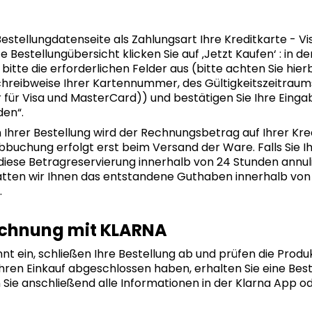
Bestellungdatenseite als Zahlungsart Ihre Kreditkarte - V
te Bestellungübersicht klicken Sie auf ‚Jetzt Kaufen‘ : in 
 bitte die erforderlichen Felder aus (bitte achten Sie hie
chreibweise Ihrer Kartennummer, des Gültigkeitszeitraum
r für Visa und MasterCard)) und bestätigen Sie Ihre Einga
den“.
hrer Bestellung wird der Rechnungsbetrag auf Ihrer Kred
bbuchung erfolgt erst beim Versand der Ware. Falls Sie I
diese Betragreservierung innerhalb von 24 Stunden annulie
tatten wir Ihnen das entstandene Guthaben innerhalb von 
.
echnung mit KLARNA
nt ein, schließen Ihre Bestellung ab und prüfen die Produ
Ihren Einkauf abgeschlossen haben, erhalten Sie eine Bes
Sie anschließend alle Informationen in der Klarna App od