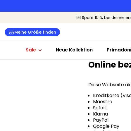
Dessous Sale
Badeanzüge Sale
Sale nach G
💌 Spare 10 % bei deiner er
Alle Dessous
Alle Bademode
Cup B-C
Meine Größe finden
BHs
Bikinis
Cup D-E
Slips
Badeanzüge
Cup F+
Sale
Neue Kollektion
Primadonn
Online be
Diese Webseite ak
Kreditkarte (Vis
Maestro
Sofort
Klarna
PayPal
Google Pay