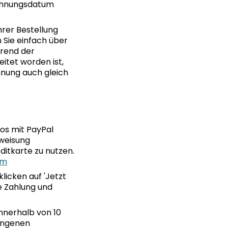
echnungsdatum
hrer Bestellung
 Sie einfach über
rend der
itet worden ist,
nung auch gleich
los mit PayPal
rweisung
ditkarte zu nutzen.
om
licken auf 'Jetzt
ie Zahlung und
nnerhalb von 10
angenen