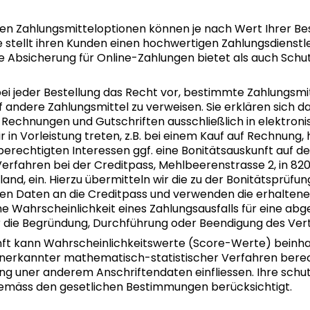
en Zahlungsmitteloptionen können je nach Wert Ihrer Be
e stellt ihren Kunden einen hochwertigen Zahlungsdienstlei
ge Absicherung für Online-Zahlungen bietet als auch Schu
ei jeder Bestellung das Recht vor, bestimmte Zahlungsmi
 andere Zahlungsmittel zu verweisen. Sie erklären sich d
 Rechnungen und Gutschriften ausschließlich in elektron
r in Vorleistung treten, z.B. bei einem Kauf auf Rechnung, 
rechtigten Interessen ggf. eine Bonitätsauskunft auf de
rfahren bei der Creditpass, Mehlbeerenstrasse 2, in 820
nd, ein. Hierzu übermitteln wir die zu der Bonitätsprüfu
 Daten an die Creditpass und verwenden die erhaltene
che Wahrscheinlichkeit eines Zahlungsausfalls für eine a
 die Begründung, Durchführung oder Beendigung des Vert
ft kann Wahrscheinlichkeitswerte (Score-Werte) beinhalt
anerkannter mathematisch-statistischer Verfahren ber
ng uner anderem Anschriftendaten einfliessen. Ihre sch
emäss den gesetlichen Bestimmungen berücksichtigt.