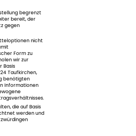
stellung begrenzt
ter bereit, der
tz gegen
tteloptionen nicht
amit
ischer Form zu
holen wir zur
r Basis
24 Taufkirchen,
ng benötigten
n Informationen
bgewogene
ragsverhältnisses.
en, die auf Basis
echtnet werden und
utzwürdingen