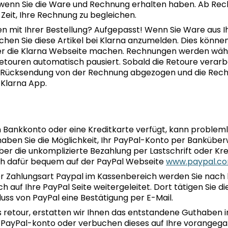
, wenn Sie die Ware und Rechnung erhalten haben. Ab R
Zeit, Ihre Rechnung zu begleichen.
en mit Ihrer Bestellung? Aufgepasst! Wenn Sie Ware aus I
chen Sie diese Artikel bei Klarna anzumelden. Dies können
der die Klarna Webseite machen. Rechnungen werden wäh
touren automatisch pausiert. Sobald die Retoure verarbe
 Rücksendung von der Rechnung abgezogen und die Rech
 Klarna App.
n Bankkonto oder eine Kreditkarte verfügt, kann problem
haben Sie die Möglichkeit, Ihr PayPal-Konto per Bankübe
ber die unkomplizierte Bezahlung per Lastschrift oder Kre
sich dafür bequem auf der PayPal Webseite
www.paypal.c
r Zahlungsart Paypal im Kassenbereich werden Sie nach k
h auf Ihre PayPal Seite weitergeleitet. Dort tätigen Sie d
uss von PayPal eine Bestätigung per E-Mail.
s retour, erstatten wir Ihnen das entstandene Guthaben i
 PayPal-konto oder verbuchen dieses auf Ihre vorangeg