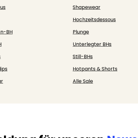
ous
Shapewear
Hochzeitsdessous
en-BH
Plunge
H
Unterlegter BHs
s
Still-BHs
lips
Hotpants & Shorts
r
Alle Sale