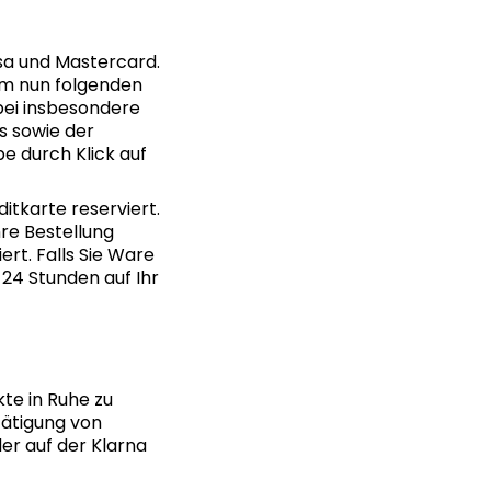
isa und Mastercard.
dem nun folgenden
rbei insbesondere
s sowie der
be durch Klick auf
itkarte reserviert.
hre Bestellung
rt. Falls Sie Ware
24 Stunden auf Ihr
kte in Ruhe zu
tätigung von
er auf der Klarna