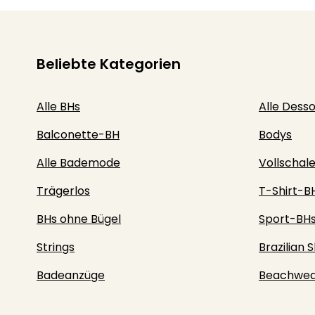
Beliebte Kategorien
Alle BHs
Alle Dess
Balconette-BH
Bodys
Alle Bademode
Vollschal
Trägerlos
T-Shirt-B
BHs ohne Bügel
Sport-BH
Strings
Brazilian S
Badeanzüge
Beachwea