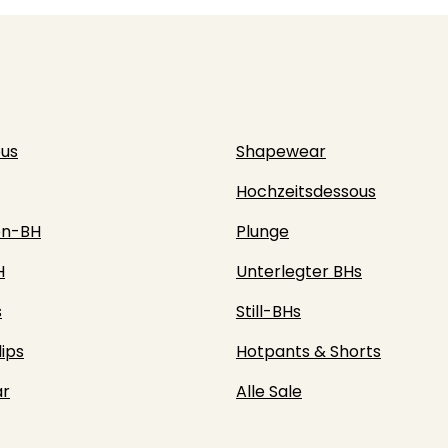
ous
Shapewear
Hochzeitsdessous
en-BH
Plunge
H
Unterlegter BHs
s
Still-BHs
lips
Hotpants & Shorts
r
Alle Sale