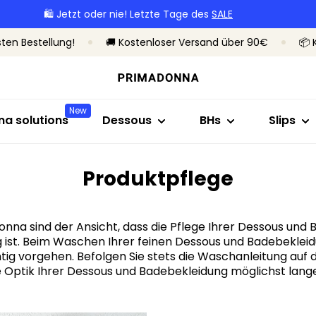
🛍️ Jetzt oder nie! Letzte Tage des
SALE
röße
Shop nach Stil
Shop nach Kollektion
Shop nach Größe
Shop nac
Sh
sten Bestellung!
🚚 Kostenloser Versand über 90€
📦 
BHs
Primadonna
B bis C
Brazilian
Oh
Slips
Primadonna Twist
D bis E
Taillensl
Mi
Bodys
Sport
F bis H
Hotpant
Un
New
a solutions
Dessous
BHs
Slips
Shapewear
Bestseller
I bis M
Strings
Oh
Nahtlose
Alle Dessous
Shaping 
Produktpflege
Alle slips
Meine Größe finden
onna sind der Ansicht, dass die Pflege Ihrer Dessous und
g ist. Beim Waschen Ihrer feinen Dessous und Badebeklei
tig vorgehen. Befolgen Sie stets die Waschanleitung auf d
Alle BHs
Optik Ihrer Dessous und Badebekleidung möglichst lang
Meine Größe fin