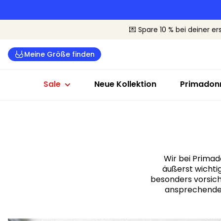
Dessous Sale
Badeanzüge Sale
Sale nach G
💌 Spare 10 % bei deiner er
Alle Dessous
Alle Bademode
Cup B-C
Meine Größe finden
BHs
Bikinis
Cup D-E
Slips
Badeanzüge
Cup F+
Sale
Neue Kollektion
Primadonn
Wir bei Primad
äußerst wichti
besonders vorsich
ansprechende 