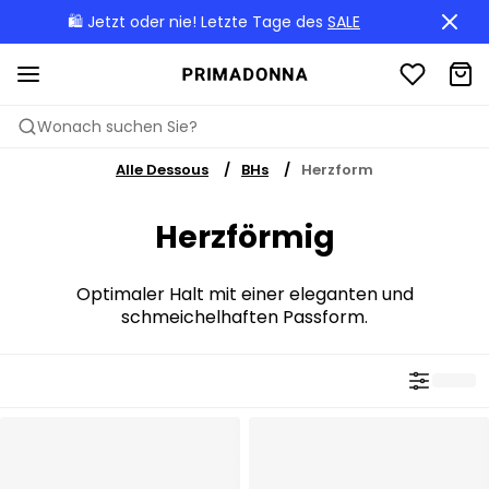
🛍️ Jetzt oder nie! Letzte Tage des
SALE
Wonach suchen Sie?
Alle Dessous
BHs
Herzform
Herzförmig
Optimaler Halt mit einer eleganten und
schmeichelhaften Passform.