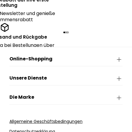
tellung
Newsletter und genieße
kommensrabatt
rsand und Rückgabe
g bei Bestellungen über
90€.
Online-Shopping
Unsere Dienste
Die Marke
Allgemeine Geschäftsbedingungen
Datenschutzerklärung