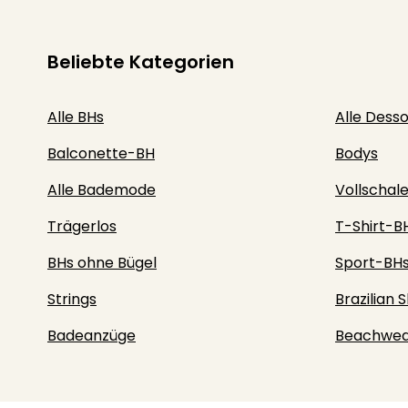
Beliebte Kategorien
Alle BHs
Alle Dess
Balconette-BH
Bodys
Alle Bademode
Vollschal
Trägerlos
T-Shirt-B
BHs ohne Bügel
Sport-BH
Strings
Brazilian S
Badeanzüge
Beachwea