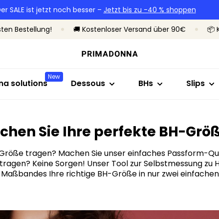
er SALE ist jetzt noch besser –
Jetzt bis zu -40 % shoppen
röße
Shop nach Stil
Shop nach Kollektion
Shop nach Größe
Shop nac
Sh
sten Bestellung!
🚚 Kostenloser Versand über 90€
📦 
BHs
Primadonna
B bis C
Brazilian
Oh
Slips
Primadonna Twist
D bis E
Taillensl
Mi
Bodys
Sport
F bis H
Hotpant
Un
New
a solutions
Dessous
BHs
Slips
Shapewear
Bestseller
I bis M
Strings
Oh
Nahtlose
sform-
Alle Dessous
Shaping 
e ideale
Messen Sie
chen Sie Ihre perfekte BH-Grö
Alle slips
Meine Größe finden
einem Ma
H-Größe tragen? Machen Sie unser einfaches Passform-Qui
ragen? Keine Sorgen! Unser Tool zur Selbstmessung zu Hau
s Maßbandes Ihre richtige BH-Größe in nur zwei einfachen
Messung beginnen
Alle BHs
Meine Größe fin