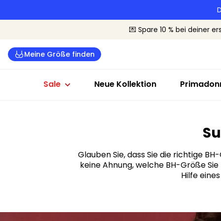
D
Dessous Sale
Badeanzüge Sale
Sale nach G
💌 Spare 10 % bei deiner er
Alle Dessous
Alle Bademode
Cup B-C
Meine Größe finden
BHs
Bikinis
Cup D-E
Slips
Badeanzüge
Cup F+
Sale
Neue Kollektion
Primadonn
Machen Sie unser Pas
Quiz und finden Sie Ihr
Su
BH-Größe
Glauben Sie, dass Sie die richtige B
keine Ahnung, welche BH-Größe Sie t
Hilfe eine
Starten Sie das Quiz