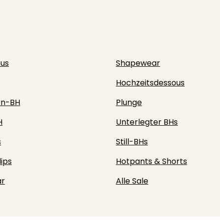
ous
Shapewear
Hochzeitsdessous
en-BH
Plunge
H
Unterlegter BHs
s
Still-BHs
lips
Hotpants & Shorts
r
Alle Sale