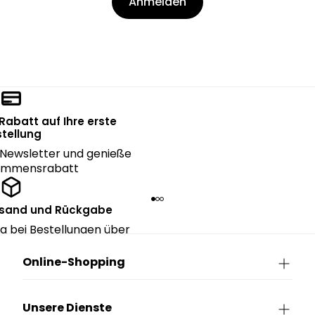
Anmelden
 Rabatt auf Ihre erste
tellung
Newsletter und genieße
kommensrabatt
rsand und Rückgabe
g bei Bestellungen über
90€.
Online-Shopping
Unsere Dienste