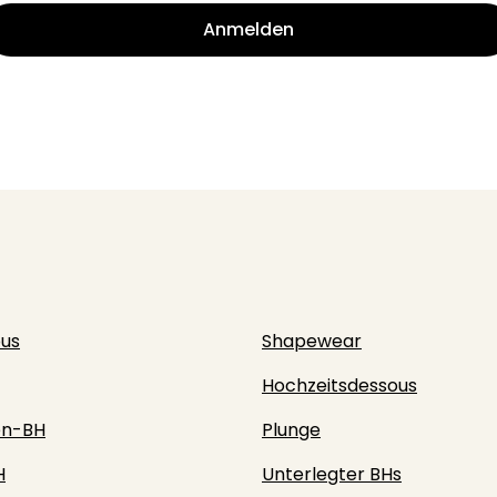
Anmelden
ous
Shapewear
Hochzeitsdessous
en-BH
Plunge
H
Unterlegter BHs