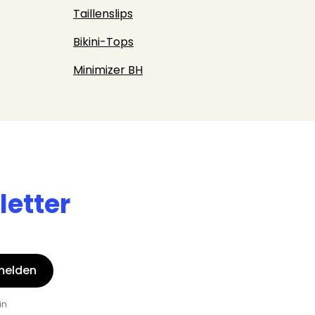
Taillenslips
Bikini-Tops
Minimizer BH
etter
melden
in