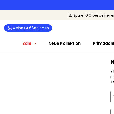
Dessous Sale
Badeanzüge Sale
Sale nach G
💌 Spare 10 % bei deiner e
Alle Dessous
Alle Bademode
Cup B-C
Meine Größe finden
BHs
Bikinis
Cup D-E
Slips
Badeanzüge
Cup F+
Sale
Neue Kollektion
Primadonn
E
s
K