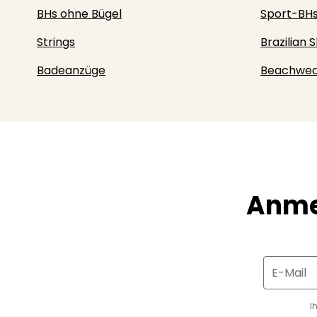
BHs ohne Bügel
Sport-BH
Strings
Brazilian S
Badeanzüge
Beachwea
Anme
E-Mail
I