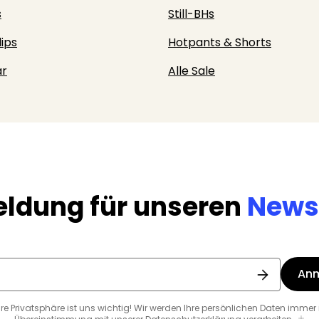
s
Still-BHs
lips
Hotpants & Shorts
r
Alle Sale
ldung für unseren
Newsl
An
hre Privatsphäre ist uns wichtig! Wir werden Ihre persönlichen Daten immer 