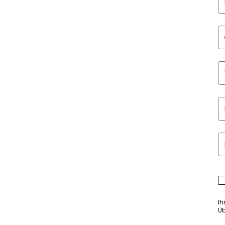
Ih
Üb