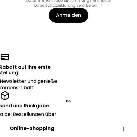
Daten immer in Übereinstimmung mit unserer
Datenschutzerklärung
verarbeiten.
Anmelden
 Rabatt auf Ihre erste
tellung
Newsletter und genieße
kommensrabatt
rsand und Rückgabe
g bei Bestellungen über
90€.
Online-Shopping