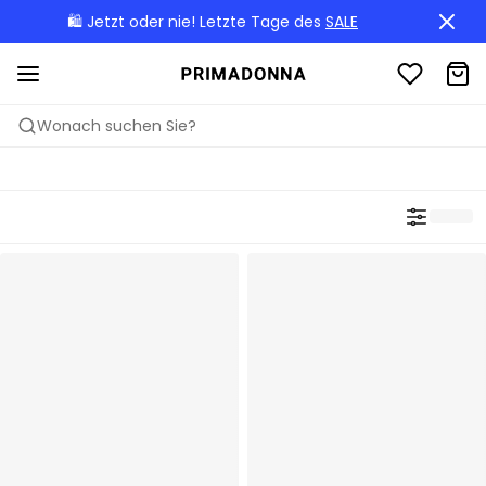
🛍️ Jetzt oder nie! Letzte Tage des
SALE
Wonach suchen Sie?