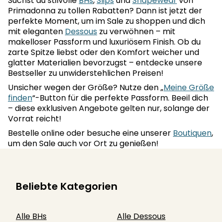
Suchst du stilvolle
BHs
,
Slips
und
Shapewear
von
Primadonna zu tollen Rabatten? Dann ist jetzt der
perfekte Moment, um im Sale zu shoppen und dich
mit eleganten
Dessous
zu verwöhnen – mit
makelloser Passform und luxuriösem Finish. Ob du
zarte Spitze liebst oder den Komfort weicher und
glatter Materialien bevorzugst – entdecke unsere
Bestseller zu unwiderstehlichen Preisen!
Unsicher wegen der Größe? Nutze den „
Meine Größe
finden
“-Button für die perfekte Passform. Beeil dich
– diese exklusiven Angebote gelten nur, solange der
Vorrat reicht!
Bestelle online oder besuche eine unserer
Boutiquen
,
um den Sale auch vor Ort zu genießen!
Beliebte Kategorien
Alle BHs
Alle Dessous