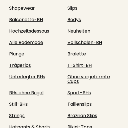
Shapewear
Slips
Balconette-BH
Bodys
Hochzeitsdessous
Neuheiten
Alle Bademode
Vollschalen-BH
Plunge
Bralette
Trägerlos
T-Shirt-BH
Unterlegter BHs
Ohne vorgeformte
Cups
BHs ohne Bügel
Sport-BHs
Still-BHs
Taillenslips
Strings
Brazilian Slips
Hotpants & Shorts
Bikini-Tops