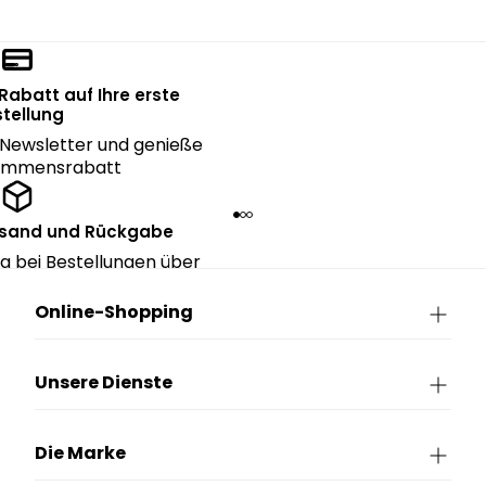
 Rabatt auf Ihre erste
tellung
Newsletter und genieße
kommensrabatt
rsand und Rückgabe
g bei Bestellungen über
90€.
Online-Shopping
Unsere Dienste
Die Marke