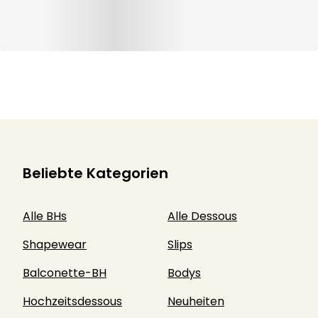
Werden auch Sie Model
Frühling/Sommer-Sets
für einen Tag!
sind da
Ja, ich melde mich an
Ich bin gespannt
Shine in Primadonna casting form
Neue Kollektion
Beliebte Kategorien
Alle BHs
Alle Dessous
Shapewear
Slips
Balconette-BH
Bodys
Hochzeitsdessous
Neuheiten