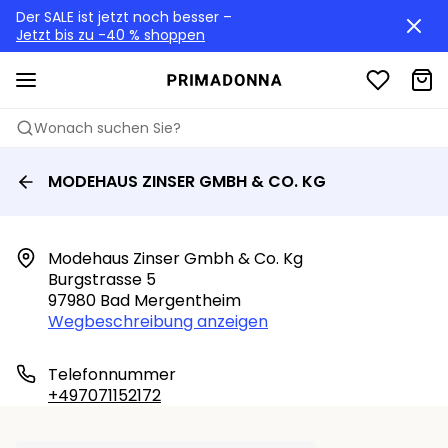
Der SALE ist jetzt noch besser –
Jetzt bis zu -40 % shoppen
Wonach suchen Sie?
MODEHAUS ZINSER GMBH & CO. KG
Modehaus Zinser Gmbh & Co. Kg

Burgstrasse 5

97980 Bad Mergentheim
Wegbeschreibung anzeigen
Telefonnummer
+497071152172