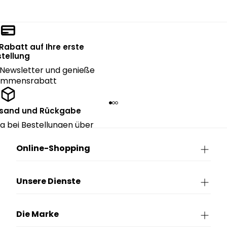
 Rabatt auf Ihre erste
tellung
Newsletter und genieße
kommensrabatt
rsand und Rückgabe
g bei Bestellungen über
90€.
Online-Shopping
Unsere Dienste
Die Marke