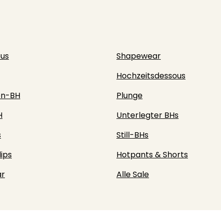
ous
Shapewear
Hochzeitsdessous
en-BH
Plunge
H
Unterlegter BHs
s
Still-BHs
lips
Hotpants & Shorts
r
Alle Sale