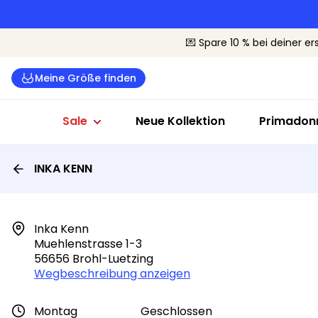
Dessous Sale
Badeanzüge Sale
Sale nach G
💌 Spare 10 % bei deiner er
Alle Dessous
Alle Bademode
Cup B-C
Meine Größe finden
BHs
Bikinis
Cup D-E
Slips
Badeanzüge
Cup F+
Sale
Neue Kollektion
Primadonn
INKA KENN
Inka Kenn

Muehlenstrasse 1-3

56656 Brohl-Luetzing
Wegbeschreibung anzeigen
Montag
Geschlossen