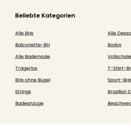
Beliebte Kategorien
Alle BHs
Alle Dess
Balconette-BH
Bodys
Alle Bademode
Vollschal
Trägerlos
T-Shirt-B
BHs ohne Bügel
Sport-BH
Strings
Brazilian S
Badeanzüge
Beachwea