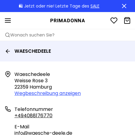
🛍️ Jetzt oder nie! Letzte Tage des
SALE
Wonach suchen Sie?
WAESCHEDEELE
Waeschedeele

Weisse Rose 3

22359 Hamburg
Wegbeschreibung anzeigen
Telefonnummer
+494088176770
E-Mail
info@waesche-deele.de