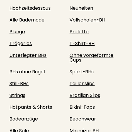
Hochzeitsdessous
Neuheiten
Alle Bademode
Vollschalen-BH
Plunge
Bralette
Trägerlos
T-Shirt-BH
Unterlegter BHs
Ohne vorgeformte
Cups
BHs ohne Bügel
Sport-BHs
Still-BHs
Taillenslips
Strings
Brazilian Slips
Hotpants & Shorts
Bikini-Tops
Badeanzüge
Beachwear
Alle Sale
Minimizer BH