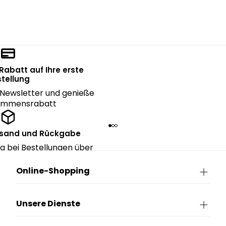
 Rabatt auf Ihre erste
tellung
Newsletter und genieße
kommensrabatt
rsand und Rückgabe
g bei Bestellungen über
90€.
Online-Shopping
Unsere Dienste