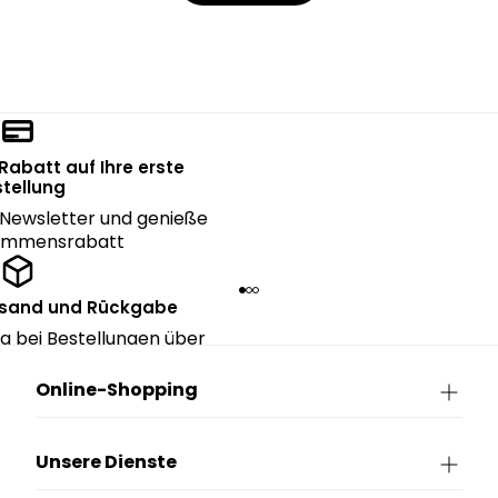
 Rabatt auf Ihre erste
tellung
Newsletter und genieße
kommensrabatt
rsand und Rückgabe
g bei Bestellungen über
90€.
Online-Shopping
Unsere Dienste