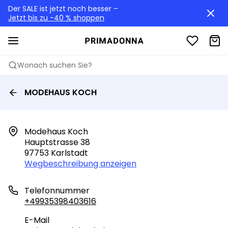
Der SALE ist jetzt noch besser –
Jetzt bis zu -40 % shoppen
Wonach suchen Sie?
MODEHAUS KOCH
Modehaus Koch

Hauptstrasse 38

97753 Karlstadt
Wegbeschreibung anzeigen
Telefonnummer
+49935398403616
E-Mail