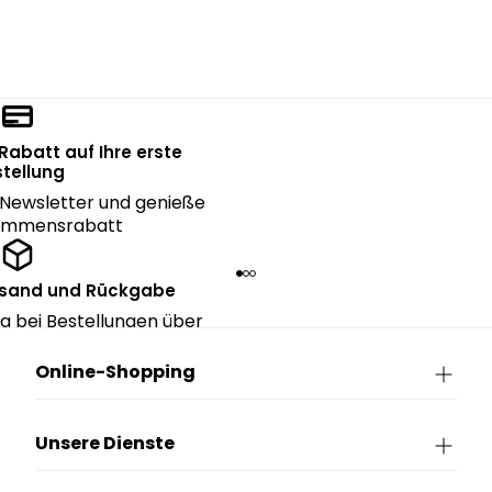
 Rabatt auf Ihre erste
tellung
Newsletter und genieße
kommensrabatt
rsand und Rückgabe
g bei Bestellungen über
90€.
Online-Shopping
Unsere Dienste