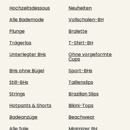
Hochzeitsdessous
Neuheiten
Alle Bademode
Vollschalen-BH
Plunge
Bralette
Trägerlos
T-Shirt-BH
Unterlegter BHs
Ohne vorgeformte
Cups
BHs ohne Bügel
Sport-BHs
Still-BHs
Taillenslips
Strings
Brazilian Slips
Hotpants & Shorts
Bikini-Tops
Badeanzüge
Beachwear
Alle Sale
Minimizer BH