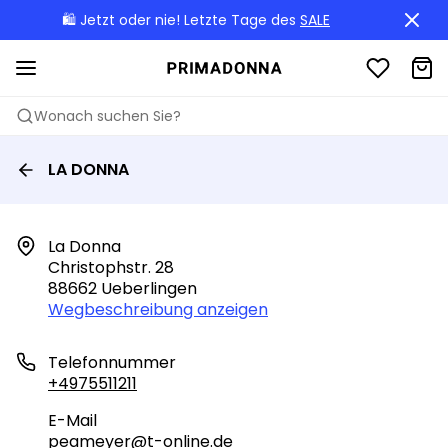
🛍️ Jetzt oder nie! Letzte Tage des
SALE
Wonach suchen Sie?
LA DONNA
La Donna

Christophstr. 28

88662 Ueberlingen
Wegbeschreibung anzeigen
Telefonnummer
+4975511211
E-Mail
peameyer@t-online.de