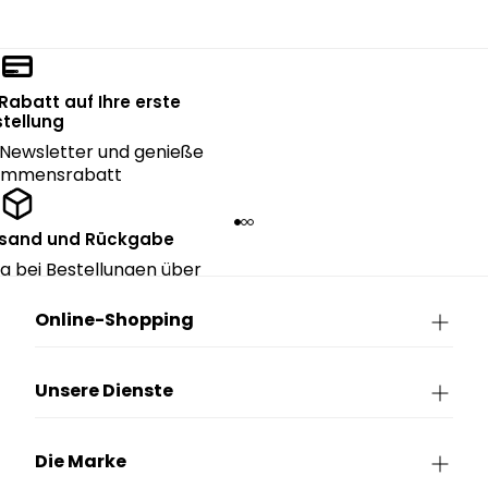
 Rabatt auf Ihre erste
tellung
Newsletter und genieße
kommensrabatt
rsand und Rückgabe
g bei Bestellungen über
90€.
Online-Shopping
Unsere Dienste
Die Marke