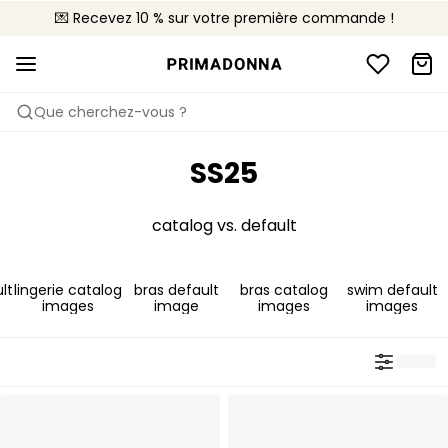
💌 Recevez 10 % sur votre première commande !
🚚 Livraison gratuite à partir de CHF 150
📦 Retours gratuits
Que cherchez-vous ?
SS25
catalog vs. default
lt
lingerie catalog
bras default
bras catalog
swim default
images
image
images
images