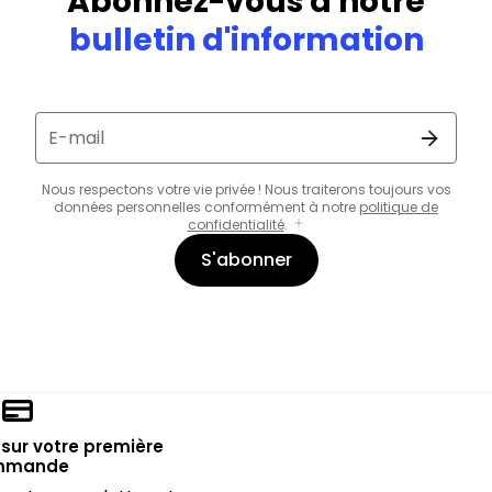
Abonnez-vous à notre
bulletin d'information
E-mail
Nous respectons votre vie privée ! Nous traiterons toujours vos
données personnelles conformément à notre
politique de
confidentialité
.
S'abonner
sur votre première
mmande