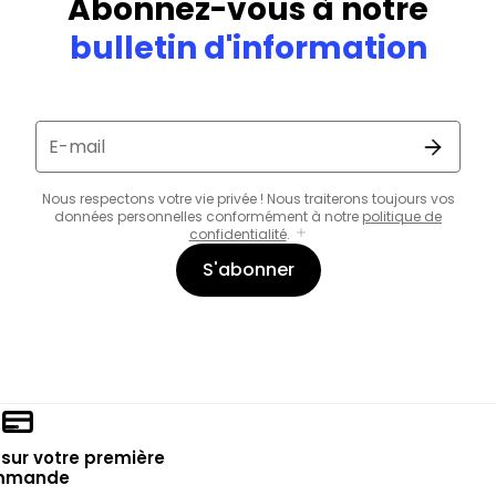
Abonnez-vous à notre
bulletin d'information
E-mail
Nous respectons votre vie privée ! Nous traiterons toujours vos
données personnelles conformément à notre
politique de
confidentialité
.
S'abonner
sur votre première
mmande