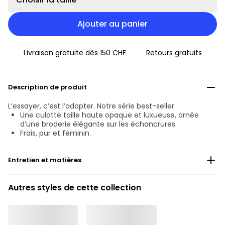
Ajouter au panier
Livraison gratuite dès 150 CHF
Retours gratuits
Description de produit
L’essayer, c’est l’adopter. Notre série best-seller.
Une culotte taille haute opaque et luxueuse, ornée
d’une broderie élégante sur les échancrures.
Frais, pur et féminin.
Entretien et matières
Ne pas blanchir
Autres styles de cette collection
Lavage professionnel exclu
Séchage à la machine exclu
30 °C Programme normal
°
30