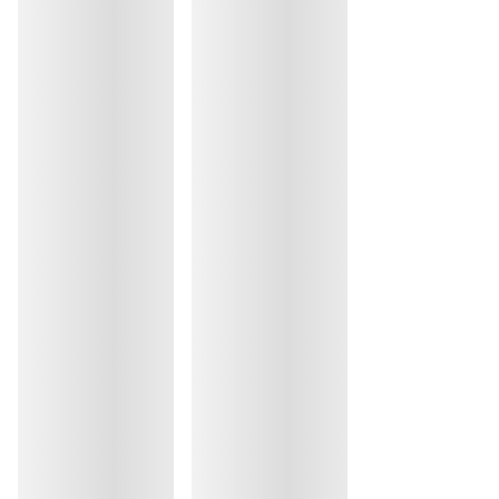
Repassage exclu
Coton:17%, Elasthanne:12%, Polyester:9%, Polyamide:62%