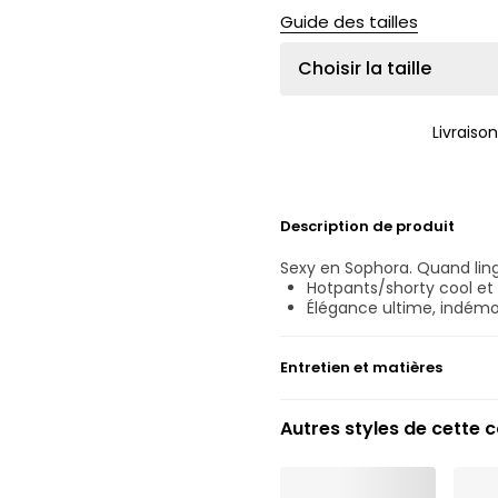
Guide des tailles
Choisir la taille
Livraiso
Description de produit
Sexy en Sophora. Quand lin
Hotpants/shorty cool et
Élégance ultime, indémo
Entretien et matières
Ne pas blanchir
Autres styles de cette c
Lavage professionnel ex
Séchage à la machine e
30 °C Programme norm
°
30