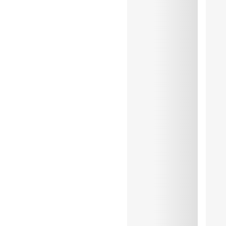
Repassage exclu
Coton:8%, Elasthanne:22