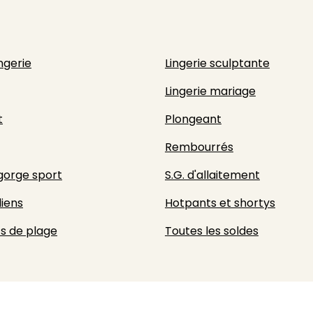
ingerie
Lingerie sculptante
Lingerie mariage
t
Plongeant
Rembourrés
gorge sport
S.G. d'allaitement
liens
Hotpants et shortys
s de plage
Toutes les soldes