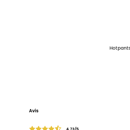
Hotpants
Avis
4.73/5