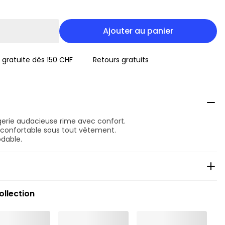
Ajouter au panier
n gratuite dès 150 CHF
Retours gratuits
gerie audacieuse rime avec confort.
 confortable sous tout vêtement.
dable.
ollection
clu
xclu
al