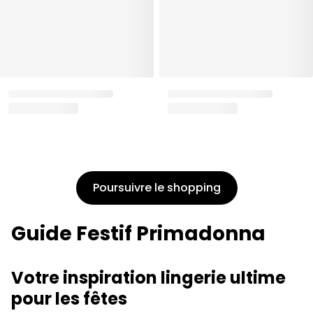
Trouvez votre taille de
Besoin de conseils de
soutien-gorge parfaite
taille?
Faites le quiz de taille
Trouver une boutique
Poursuivre le shopping
Guide Festif Primadonna
Votre inspiration lingerie ultime
pour les fêtes