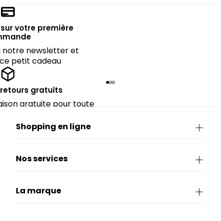
sur votre première
mmande
notre newsletter et
 ce petit cadeau
 retours gratuits
raison gratuite pour toute
rieure à CHF 150.
Shopping en ligne
Nos services
La marque