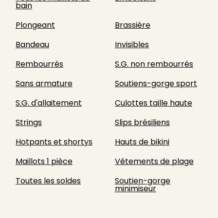
bain
Plongeant
Brassière
Bandeau
Invisibles
Rembourrés
S.G. non rembourrés
Sans armature
Soutiens-gorge sport
S.G. d'allaitement
Culottes taille haute
Strings
Slips brésiliens
Hotpants et shortys
Hauts de bikini
Maillots 1 pièce
Vêtements de plage
Toutes les soldes
Soutien-gorge
minimiseur