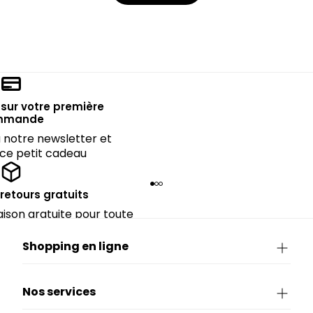
sur votre première
mmande
notre newsletter et
 ce petit cadeau
 retours gratuits
raison gratuite pour toute
périeure à 90€.
Shopping en ligne
Nos services