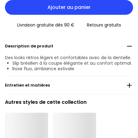
Ajouter au panier
Livraison gratuite dès 90 €
Retours gratuits
Description de produit
Des looks rétros légers et confortables avec de la dentelle.
Slip brésilien à la coupe élégante et au confort optimal.
Rose fluo, ambiance estivale
Entretien et matières
57% Les fils recyclés
Autres styles de cette collection
Ne pas blanchir
Lavage professionnel exclu
Séchage à la machine exclu
30 °C Programme normal
°
30
Repassage exclu