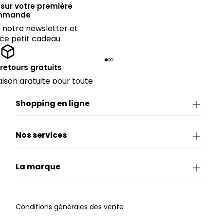
sur votre première
mmande
notre newsletter et
 ce petit cadeau
 retours gratuits
raison gratuite pour toute
périeure à 90€.
Shopping en ligne
Nos services
La marque
Conditions générales des vente