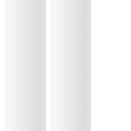
Coton:2%, Polyamide:85%, Elasthanne:13%