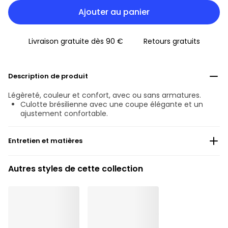
Ajouter au panier
Livraison gratuite dès 90 €
Retours gratuits
Description de produit
Légèreté, couleur et confort, avec ou sans armatures.
Culotte brésilienne avec une coupe élégante et un
ajustement confortable.
Entretien et matières
56% Les fils recyclés
Autres styles de cette collection
Ne pas blanchir
Lavage professionnel exclu
Séchage à la machine exclu
30 °C Programme normal
°
30
Repassage exclu