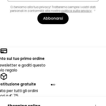
Ci teniamo alla tua privacy! Tratteremo sempre i vostri dati
personali in conformità alla nostra
politica sulla privacy
.
Abbonarsi
onto sul tuo primo ordine
 newsletter e goditi questo
lo regalo
estituzione gratuite
ta per tutti gli ordini
ori a € 75.
Shopping online