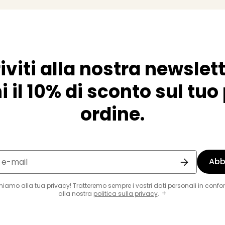
riviti alla nostra newslett
i il 10% di sconto sul tu
ordine.
Abb
o e-mail
eniamo alla tua privacy! Tratteremo sempre i vostri dati personali in confo
alla nostra
politica sulla privacy
.