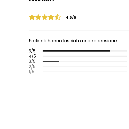
4.6/5
5 clienti hanno lasciato una recensione
5/5
4/5
3/5
2/5
1/5