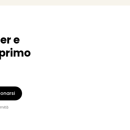
er e
o primo
onarsi
rmità