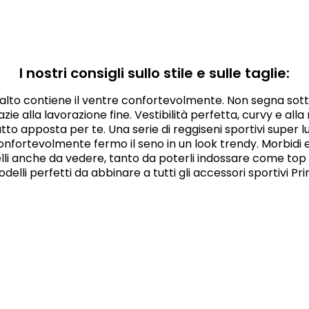
I nostri consigli sullo stile e sulle taglie:
a alto contiene il ventre confortevolmente. Non segna sotto
razie alla lavorazione fine. Vestibilità perfetta, curvy e al
to apposta per te. Una serie di reggiseni sportivi super l
nfortevolmente fermo il seno in un look trendy. Morbidi e 
lli anche da vedere, tanto da poterli indossare come top s
delli perfetti da abbinare a tutti gli accessori sportivi P