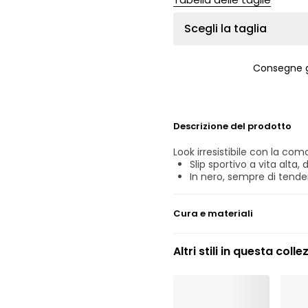
Scegli la taglia
Consegne g
Descrizione del prodotto
Look irresistibile con la co
Slip sportivo a vita alta
In nero, sempre di tende
Cura e materiali
Non candeggiare
Altri stili in questa colle
non lavare professiona
Il prodotto tessile non s
30°C azione meccanica 
°
30
Il prodotto tessile non so