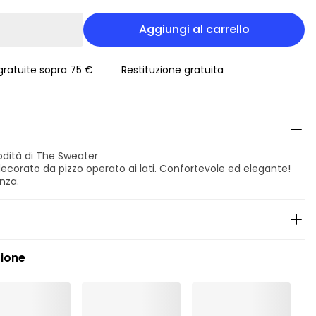
Aggiungi al carrello
ratuite sopra 75 €
Restituzione gratuita
modità di The Sweater
, decorato da pizzo operato ai lati. Confortevole ed elegante!
nza.
zione
lmente a secco
opporta l' asciugatura in tamburo
ridotta
pporta la stiratura