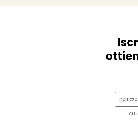
Isc
ottien
Indirizz
Ci t