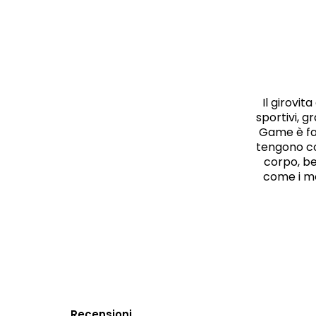
Il girovit
sportivi, g
Game è fat
tengono co
corpo, be
come i mo
Recensioni