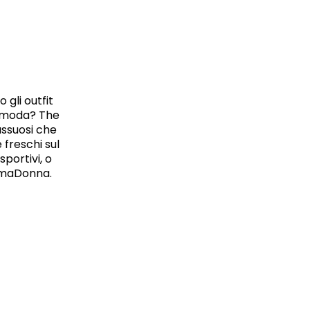
 gli outfit
la moda? The
ussuosi che
freschi sul
portivi, o
rimaDonna.