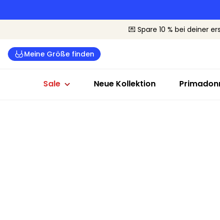
Dessous Sale
Badeanzüge Sale
Sale nach G
💌 Spare 10 % bei deiner er
Alle Dessous
Alle Bademode
Cup B-C
Meine Größe finden
BHs
Bikinis
Cup D-E
Slips
Badeanzüge
Cup F+
Sale
Neue Kollektion
Primadonn