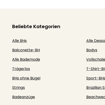
Beliebte Kategorien
Alle BHs
Alle Dess
Balconette-BH
Bodys
Alle Bademode
Vollschal
Trägerlos
T-Shirt-B
BHs ohne Bügel
Sport-BH
Strings
Brazilian S
Badeanzüge
Beachwea