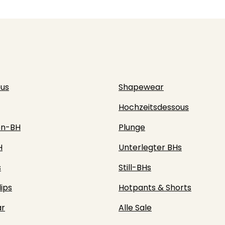
ous
Shapewear
Hochzeitsdessous
en-BH
Plunge
H
Unterlegter BHs
s
Still-BHs
lips
Hotpants & Shorts
r
Alle Sale