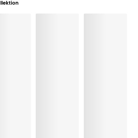
llektion
nigung
r trocknen
:13%, Polyamid:52%, Elasthan:7%