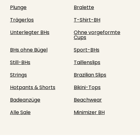
Plunge
Bralette
Trägerlos
T-Shirt-BH
Unterlegter BHs
Ohne vorgeformte
Cups
BHs ohne Bügel
Sport-BHs
Still-BHs
Taillenslips
Strings
Brazilian Slips
Hotpants & Shorts
Bikini-Tops
Badeanzüge
Beachwear
Alle Sale
Minimizer BH