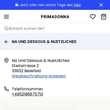
🛍️ Jetzt oder nie! Letzte Tage des
SALE
Wonach suchen Sie?
NA UND DESSOUS & NUETZLICHES
Na Und Dessous & Nuetzliches

Steinstrasse 2

33602 Bielefeld
Wegbeschreibung anzeigen
Telefonnummer
+4952196875710