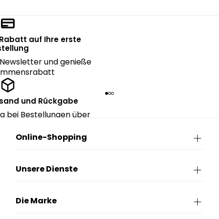
 Rabatt auf Ihre erste
tellung
Newsletter und genieße
kommensrabatt
rsand und Rückgabe
g bei Bestellungen über
90€.
Online-Shopping
Unsere Dienste
Die Marke