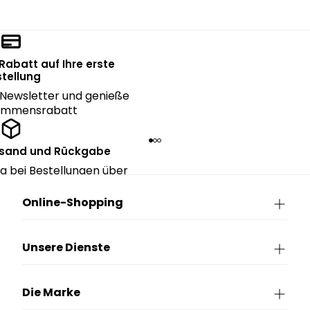
 Rabatt auf Ihre erste
tellung
Newsletter und genieße
kommensrabatt
rsand und Rückgabe
g bei Bestellungen über
90€.
Online-Shopping
Unsere Dienste
Die Marke